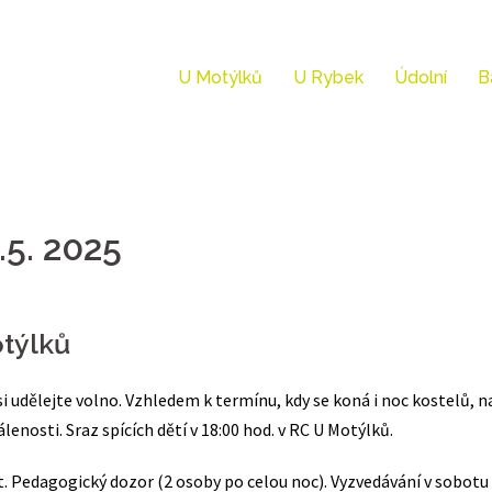
U Motýlků
U Rybek
Údolní
B
.5. 2025
otýlků
 si udělejte volno. Vzhledem k termínu, kdy se koná i noc kostelů,
dálenosti. Sraz spících dětí v 18:00 hod. v RC U Motýlků.
et. Pedagogický dozor (2 osoby po celou noc). Vyzvedávání v sobotu 