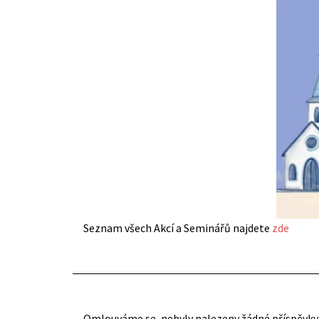
Seznam všech Akcí a Seminářů najdete
zde
Omlouváme se, nebyly nalezeny žádné příspěvky