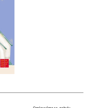
Omlouváme se, nebyly