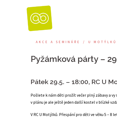
Skip
to
content
AKCE A SEMINÁŘE
U MOTÝLKŮ
Pyžámková párty – 29
Pátek 29.5. – 18:00, RC U M
Pošlete k nám děti prožít večer plný zábavy a vy
v plánu je ale ještě jeden další kostel v blízké vz
V RC U Motýlků. Přespání pro děti ve věku 5 – 8 l