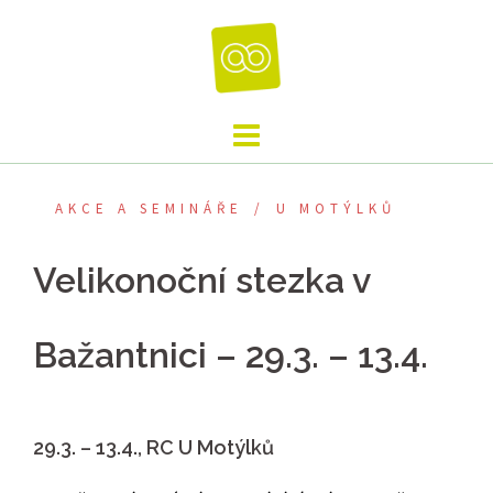
Skip
to
content
AKCE A SEMINÁŘE
U MOTÝLKŮ
Velikonoční stezka v
Bažantnici – 29.3. – 13.4.
29.3. – 13.4., RC U Motýlků