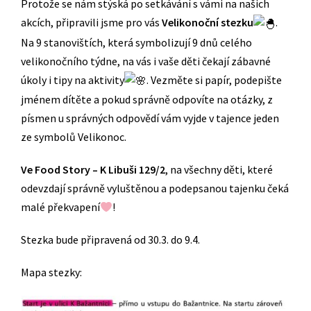
Protože se nám stýská po setkávání s vámi na našich
akcích, připravili jsme pro vás
Velikonoční stezku
.
Na 9 stanovištích, která symbolizují 9 dnů celého
velikonočního týdne, na vás i vaše děti čekají zábavné
úkoly i tipy na aktivity
. Vezměte si papír, podepište
jménem dítěte a pokud správně odpovíte na otázky, z
písmen u správných odpovědí vám vyjde v tajence jeden
ze symbolů Velikonoc.
Ve Food Story – K Libuši 129/2
, na všechny děti, které
odevzdají správně vyluštěnou a podepsanou tajenku čeká
malé překvapení
!
Stezka bude připravená od 30.3. do 9.4.
Mapa stezky: