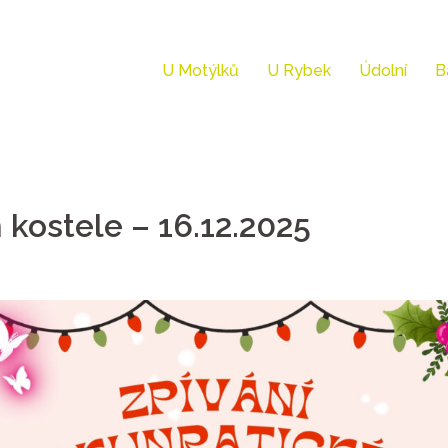
U Motýlků
U Rybek
Údolní
B
 kostele – 16.12.2025