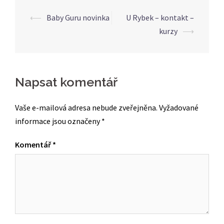
Post
⟵
Baby Guru novinka
U Rybek – kontakt –
navigation
kurzy
⟶
Napsat komentář
Vaše e-mailová adresa nebude zveřejněna.
Vyžadované
informace jsou označeny
*
Komentář
*