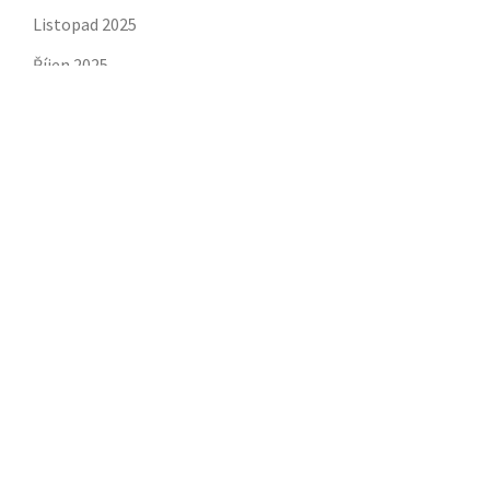
Listopad 2025
Říjen 2025
Září 2025
Srpen 2025
Červenec 2025
Červen 2025
Duben 2025
Březen 2025
Únor 2025
Leden 2025
Prosinec 2024
Únor 2019