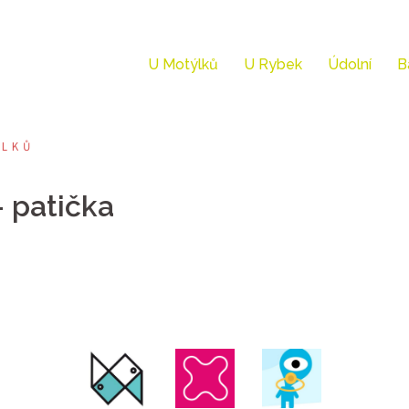
U Motýlků
U Rybek
Údolní
B
ÝLKŮ
 patička