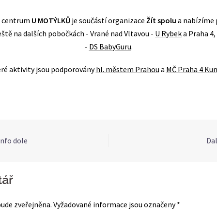
 centrum
U MOTÝLKŮ
je součástí organizace
Žít spolu
a nabízíme
eště na dalších pobočkách - Vrané nad Vltavou -
U Rybek
a Praha 4,
-
DS BabyGuru
.
ré aktivity jsou podporovány
hl. městem Prahou
a
MČ Praha 4 Kun
info dole
Dal
ion
ář
ude zveřejněna.
Vyžadované informace jsou označeny
*