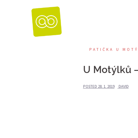
Skip
to
content
PATIČKA U MOT
U Motýlků –
POSTED
28. 1. 2019
DAVID