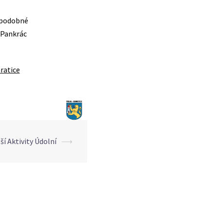
 podobné
 Pankrác
ratice
ší Aktivity Údolní
⟶