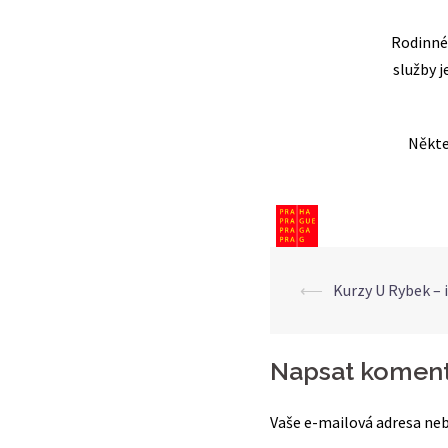
Rodinné
služby j
Někte
Post
⟵
Kurzy U Rybek – 
navigat
Napsat koment
Vaše e-mailová adresa neb