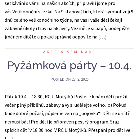
setkávání s vámi na našich akcích, připravili jsme pro
vás Velikonoční stezku. Na 9 stanovištích, která symbolizují 9
dnů celého velikonočního týdne, na vás i vaše děti čekají
zábavné úkoly i tipy na aktivity. Vezměte si papír, podepište
jménem dítěte a pokud správně odpovíte na […]
AKCE A SEMINÁŘE
Pyžámková párty – 10.4.
POSTED ON
28. 2. 2026
Pátek 10.4. – 18:30, RC U Motýlků Pošlete k nám děti prožít
večer plný příběhů, zábavy a vy si udělejte volno. .o) Pokud
bude dobré počasí, půjdeme ven na „bojovku“! Děti se určitě
nemusí bát! Pro děti je připraven pestrý program. Sraz
spících dětí v 18:30 hod. V RC U Motýlků. Přespání pro děti ve
[…]