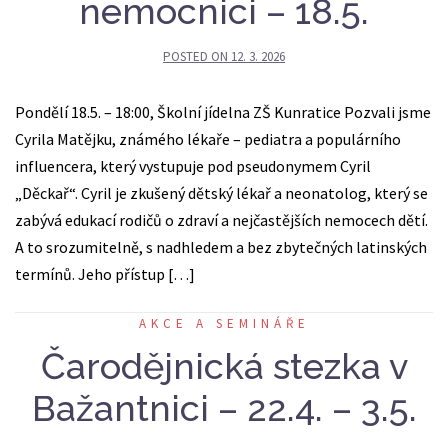
nemocnici – 18.5.
POSTED ON
12. 3. 2026
Pondělí 18.5. – 18:00, Školní jídelna ZŠ Kunratice Pozvali jsme
Cyrila Matějku, známého lékaře – pediatra a populárního
influencera, který vystupuje pod pseudonymem Cyril
„Děckař“. Cyril je zkušený dětský lékař a neonatolog, který se
zabývá edukací rodičů o zdraví a nejčastějších nemocech dětí.
A to srozumitelně, s nadhledem a bez zbytečných latinských
termínů. Jeho přístup […]
AKCE A SEMINÁŘE
Čarodějnická stezka v
Bažantnici – 22.4. – 3.5.