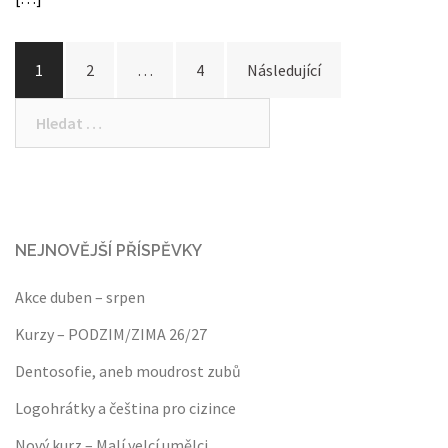
Stránkování
1
2
…
4
Následující
příspěvků
Vyhledávání
NEJNOVĚJŠÍ PŘÍSPĚVKY
Akce duben – srpen
Kurzy – PODZIM/ZIMA 26/27
Dentosofie, aneb moudrost zubů
Logohrátky a čeština pro cizince
Nový kurz – Malí velcí umělci