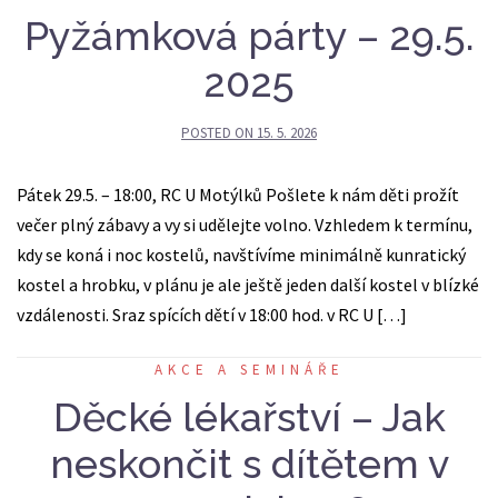
Pyžámková párty – 29.5.
2025
POSTED ON
15. 5. 2026
Pátek 29.5. – 18:00, RC U Motýlků Pošlete k nám děti prožít
večer plný zábavy a vy si udělejte volno. Vzhledem k termínu,
kdy se koná i noc kostelů, navštívíme minimálně kunratický
kostel a hrobku, v plánu je ale ještě jeden další kostel v blízké
vzdálenosti. Sraz spících dětí v 18:00 hod. v RC U […]
AKCE A SEMINÁŘE
Děcké lékařství – Jak
neskončit s dítětem v