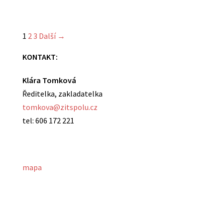
1
2
3
Další →
KONTAKT:
Klára Tomková
Ředitelka, zakladatelka
tomkova@zitspolu.cz
tel: 606 172 221
mapa