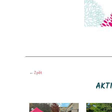
← Zpět
AKT