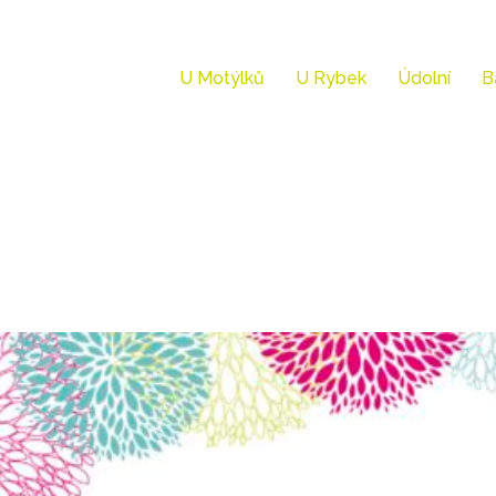
U Motýlků
U Rybek
Údolní
B