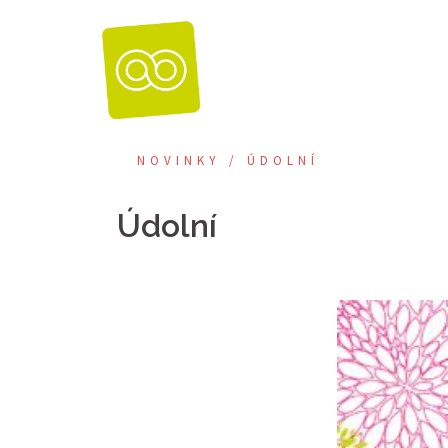
Skip
to
content
NOVINKY / ÚDOLNÍ
Údolní