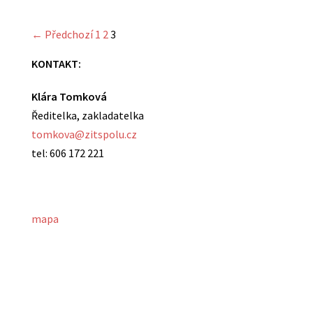
← Předchozí
1
2
3
KONTAKT:
Klára Tomková
Ředitelka, zakladatelka
tomkova@zitspolu.cz
tel: 606 172 221
mapa