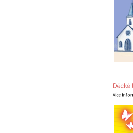
Děcké l
Více info