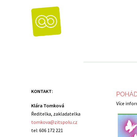
Skip
to
content
KONTAKT:
POHÁD
Více info
Klára Tomková
Ředitelka, zakladatelka
tomkova@zitspolu.cz
tel: 606 172 221