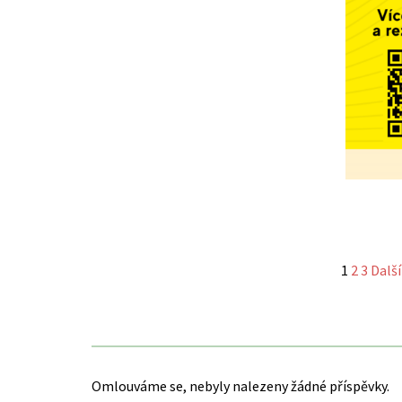
1
2
3
Dalš
Omlouváme se, nebyly nalezeny žádné příspěvky.