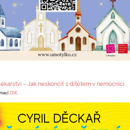
ékařství – Jak neskončit s dítětem v nemocnici
rmací
ZDE.