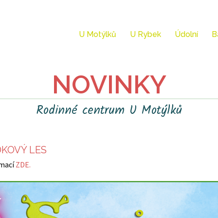
U Motýlků
U Rybek
Údolní
B
NOVINKY
Rodinné centrum U Motýlků
KOVÝ LES
rmací
ZDE.