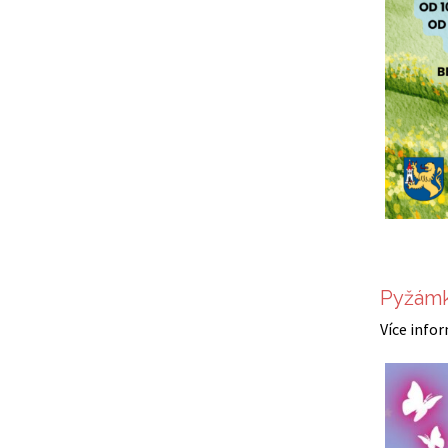
Pyžámk
Více info