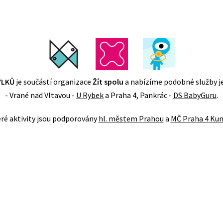
ÝLKŮ
je součástí organizace
Žít spolu
a nabízíme podobné služby j
- Vrané nad Vltavou -
U Rybek
a Praha 4, Pankrác -
DS BabyGuru
.
ré aktivity jsou podporovány
hl. městem Prahou
a
MČ Praha 4 Kun