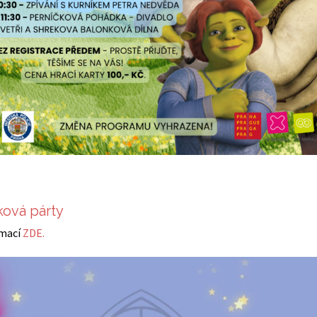
ová párty
rmací
ZDE.