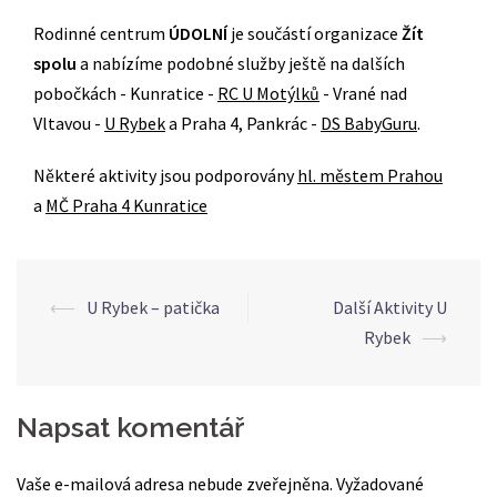
Rodinné centrum
ÚDOLNÍ
je součástí organizace
Žít
spolu
a nabízíme podobné služby ještě na dalších
pobočkách - Kunratice -
RC U Motýlků
- Vrané nad
Vltavou -
U Rybek
a Praha 4, Pankrác -
DS BabyGuru
.
Některé aktivity jsou podporovány
hl. městem Prahou
a
MČ Praha 4 Kunratice
Post
⟵
U Rybek – patička
Další Aktivity U
navigation
Rybek
⟶
Napsat komentář
Vaše e-mailová adresa nebude zveřejněna.
Vyžadované