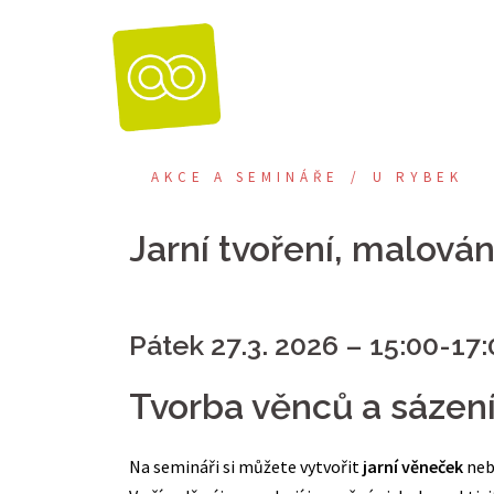
Skip
to
content
AKCE A SEMINÁŘE
U RYBEK
Jarní tvoření, malování
Pátek 27.3. 2026 – 15:00-17
Tvorba věnců a sázen
Na semináři si můžete vytvořit
jarní věneček
ne