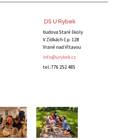
DS U Rybek
budova Staré školy
V Zídkách č.p. 128
Vrané nad Vltavou
info@urybek.cz
tel.:776 252 485