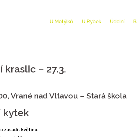
U Motýlků
U Rybek
Údolní
B
 kraslic – 27.3.
:00, Vrané nad Vltavou – Stará škola
í kytek
bo
zasadit květinu
.