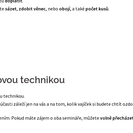
itu
doplatit
.
ete
sázet
,
zdobit věnec
, nebo
obojí
, a také
počet kusů
.
kovou technikou
ou technikou.
 účasti záleží jen na vás a na tom, kolik vajíček si budete chtít ozdo
řením. Pokud máte zájem o oba semináře, můžete
volně přecháze