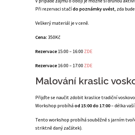
V případě zájmu o obojí je možné si druhou aktiv
Při rezervaci stačí
do poznámky uvést
, zda bud
Veškerý materiál je v ceně.
Cena:
350Kč
Rezervace
15:00 – 16:00
ZDE
Rezervace
16:00 – 17:00
ZDE
Malování kraslic vos
Přijďte se naučit zdobit kraslice tradiční voskov
Workshop probíhá
od 15:00 do 17:00
– délka vaší
Tento workshop probíhá souběžně s jarním tvo
striktně daný začátek).