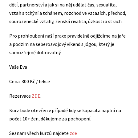
dětí, partnerství a jak si na něj udělat čas, sexualita,
vztah s tchýní a tchánem, rozchod ve vztazích, přechod,
sourozenecké vztahy, ženská rivalita, úzkosti a strach.
Pro prohloubení naší praxe pravidelně odjíždíme na jaře
a podzim na seberozvojový víkend s jógou, který je
samozřejmě dobrovolný.
Vaše Eva
Cena: 300 Kč / lekce
Rezervace
ZDE
.
Kurz bude otevřen v případě kdy se kapacita naplní na
počet 10+ žen, děkujeme za pochopení.
Seznam všech kurzů najdete
zde