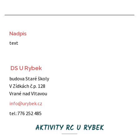
Nadpis
text
DS U Rybek
budova Staré školy
V Zídkách č.p. 128
Vrané nad Vltavou
info@urybek.cz
tel.:776 252 485
AKTIVITY RC U RYBEK