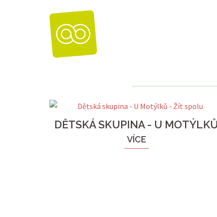
Skip
to
content
DĚTSKÁ SKUPINA - U MOTÝLK
VÍCE