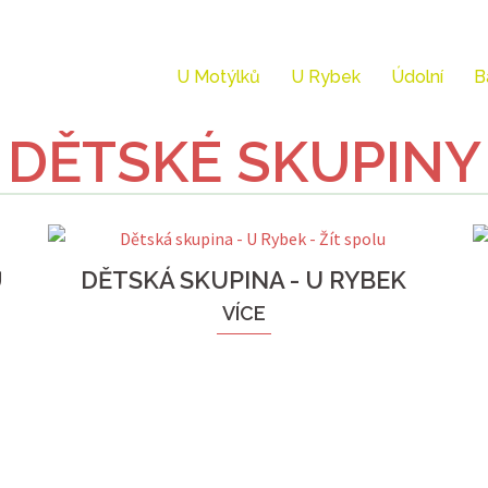
U Motýlků
U Rybek
Údolní
B
DĚTSKÉ SKUPINY
Ů
DĚTSKÁ SKUPINA - U RYBEK
VÍCE