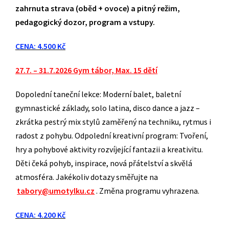
zahrnuta strava (oběd + ovoce) a pitný režim,
pedagogický dozor, program a vstupy.
CENA: 4.500 Kč
27.7. – 31.7.2026
Gym
tábor, Max. 15 dětí
Dopolední taneční lekce: Moderní balet, baletní
gymnastické základy, solo latina, disco dance a jazz –
zkrátka pestrý mix stylů zaměřený na techniku, rytmus i
radost z pohybu. Odpolední kreativní program: Tvoření,
hry a pohybové aktivity rozvíjející fantazii a kreativitu.
Děti čeká pohyb, inspirace, nová přátelství a skvělá
atmosféra. Jakékoliv dotazy směřujte na
tabory@umotylku.cz
. Změna programu vyhrazena.
CENA: 4.200 Kč