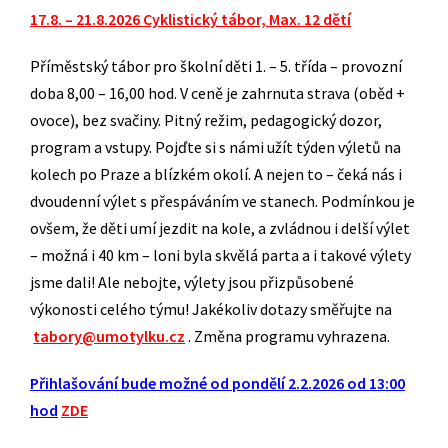
17.8. – 21.8.2026 Cyklistický tábor, Max. 12 dětí
Příměstský tábor pro školní děti 1. – 5. třída – provozní
doba 8,00 – 16,00 hod. V ceně je zahrnuta strava (oběd +
ovoce), bez svačiny. Pitný režim, pedagogický dozor,
program a vstupy. Pojďte si s námi užít týden výletů na
kolech po Praze a blízkém okolí. A nejen to – čeká nás i
dvoudenní výlet s přespáváním ve stanech. Podmínkou je
ovšem, že děti umí jezdit na kole, a zvládnou i delší výlet
– možná i 40 km – loni byla skvělá parta a i takové výlety
jsme dali! Ale nebojte, výlety jsou přizpůsobené
výkonosti celého týmu! Jakékoliv dotazy směřujte na
tabory@umotylku.cz
. Změna programu vyhrazena.
Přihlašování bude možné od pondělí 2.2.2026 od 13:00
hod
ZDE