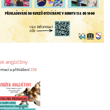
k angličtiny
ormací a přihlášení
ZDE