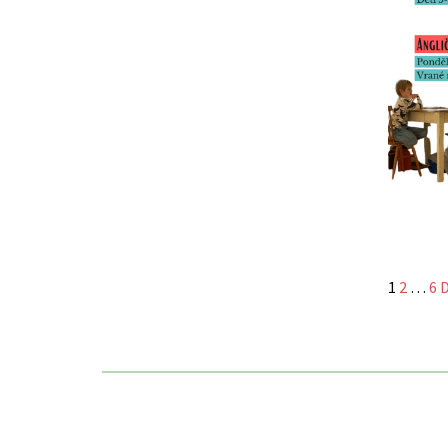
1
2
…
6
D