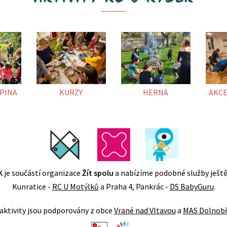
PINA
KURZY
HERNA
AKCE
K
je součástí organizace
Žít spolu
a nabízíme podobné služby ještě
Kunratice -
RC U Motýlků
a Praha 4, Pankrác -
DS BabyGuru
.
aktivity jsou podporovány z obce
Vrané nad Vltavou
a
MAS Dolnob