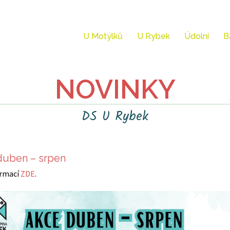
U Motýlků
U Rybek
Údolní
B
NOVINKY
DS U Rybek
duben – srpen
ormací
ZDE
.