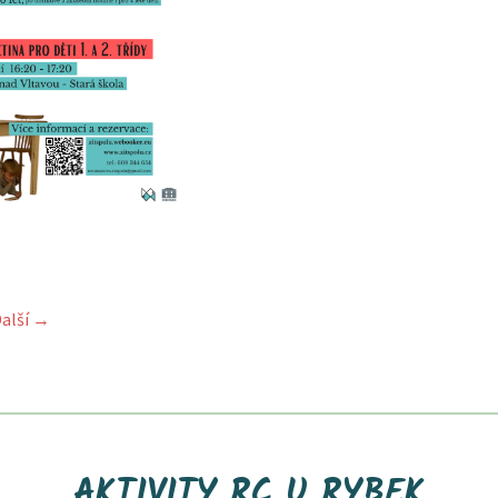
alší →
AKTIVITY RC U RYBEK