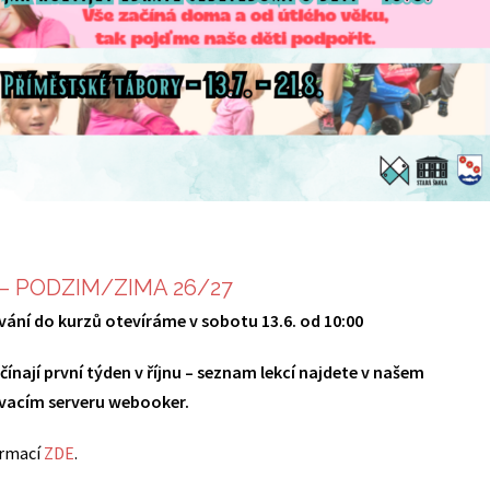
 – PODZIM/ZIMA 26/27
vání do kurzů otevíráme v sobotu 13.6. od 10:00
čínají první týden v říjnu – seznam lekcí najdete v našem
vacím serveru webooker.
ormací
ZDE
.