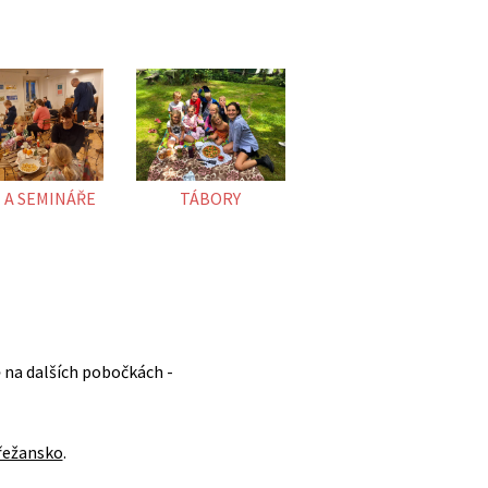
 A SEMINÁŘE
TÁBORY
 na dalších pobočkách -
řežansko
.