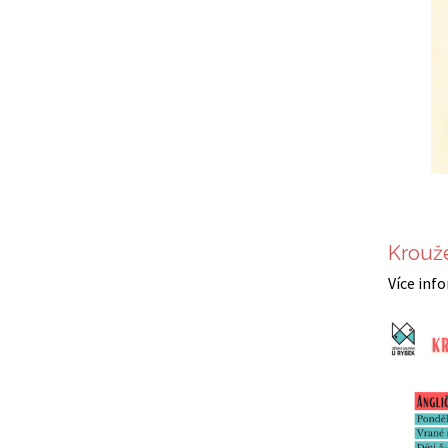
Krouže
Více inf