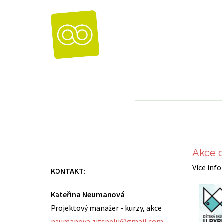
Skip
to
content
Akce 
Více inf
KONTAKT:
Kateřina Neumanová
Projektový manažer - kurzy, akce
neumanova.zitspolu@gmail.com