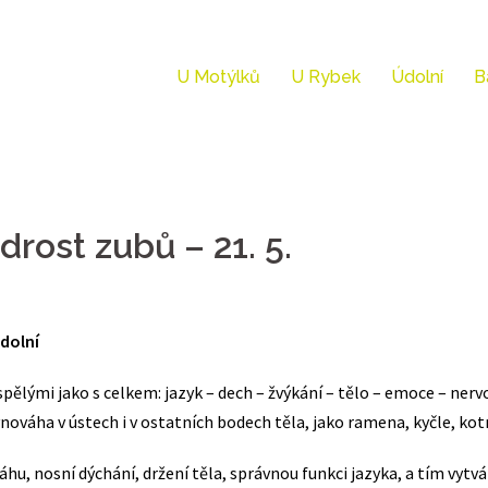
U Motýlků
U Rybek
Údolní
B
rost zubů – 21. 5.
Údolní
pělými jako s celkem: jazyk – dech – žvýkání – tělo – emoce – nerv
vnováha v ústech i v ostatních bodech těla, jako ramena, kyčle, kot
u, nosní dýchání, držení těla, správnou funkci jazyka, a tím vytv