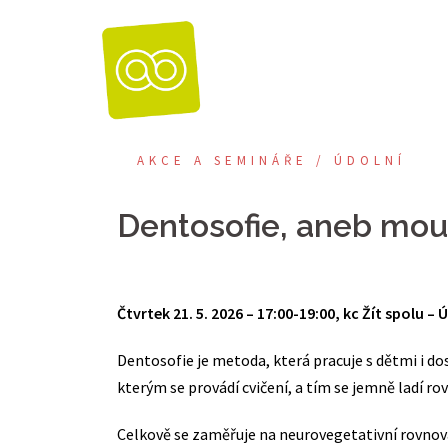
Skip
to
content
AKCE A SEMINÁŘE / ÚDOLNÍ
Dentosofie, aneb moud
Čtvrtek 21. 5. 2026 – 17:00-19:00, kc Žít spolu – 
Dentosofie je metoda, která pracuje s dětmi i dos
kterým se provádí cvičení, a tím se jemně ladí ro
Celkově se zaměřuje na neurovegetativní rovnováh