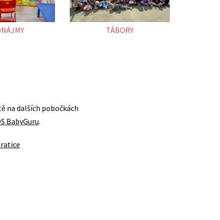
ONÁJMY
TÁBORY
tě na dalších pobočkách
S BabyGuru
.
ratice