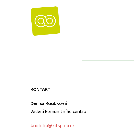
Skip
to
content
KONTAKT:
Denisa Koubková
Vedení komunitního centra
kcudolni@zitspolu.cz