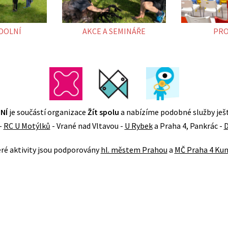
DOLNÍ
AKCE A SEMINÁŘE
PR
NÍ
je součástí organizace
Žít spolu
a nabízíme podobné služby ješ
-
RC U Motýlků
- Vrané nad Vltavou -
U Rybek
a Praha 4, Pankrác -
D
ré aktivity jsou podporovány
hl. městem Prahou
a
MČ Praha 4 Kun