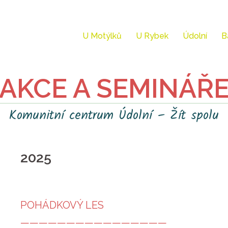
U Motýlků
U Rybek
Údolní
B
AKCE A SEMINÁŘ
Komunitní centrum Údolní – Žít spolu
2025
POHÁDKOVÝ LES
————————————————