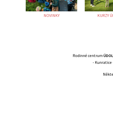
NOVINKY
KURZY Ú
Rodinné centrum
ÚDOL
- Kunratice 
Někte