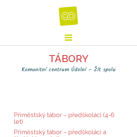
Skip
to
content
TÁBORY
Komunitní centrum Údolní – Žít spolu
Příměstský tábor – předškoláci (4-6
let)
Příměstský tábor – předškoláci a