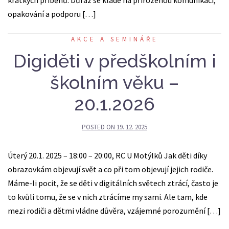
krátkých příběhů. Důraz se klade na přirozenou komunikaci,
opakování a podporu […]
AKCE A SEMINÁŘE
Digiděti v předškolním i
školním věku –
20.1.2026
POSTED ON
19. 12. 2025
Úterý 20.1. 2025 – 18:00 – 20:00, RC U Motýlků Jak děti díky
obrazovkám objevují svět a co při tom objevují jejich rodiče.
Máme-li pocit, že se děti v digitálních světech ztrácí, často je
to kvůli tomu, že se v nich ztrácíme my sami. Ale tam, kde
mezi rodiči a dětmi vládne důvěra, vzájemné porozumění […]