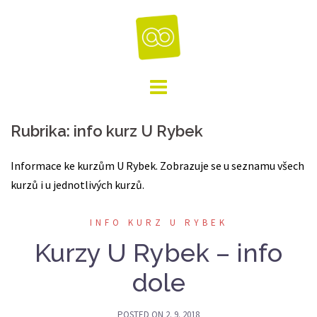
Skip
to
content
Rubrika:
info kurz U Rybek
Informace ke kurzům U Rybek. Zobrazuje se u seznamu všech
kurzů i u jednotlivých kurzů.
INFO KURZ U RYBEK
Kurzy U Rybek – info
dole
POSTED ON
2. 9. 2018