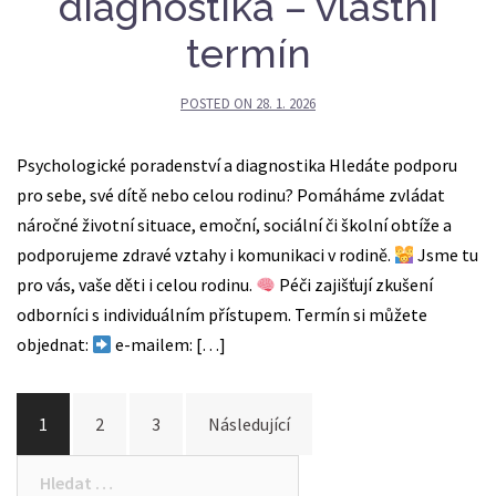
diagnostika – vlastní
termín
POSTED ON
28. 1. 2026
Psychologické poradenství a diagnostika Hledáte podporu
pro sebe, své dítě nebo celou rodinu? Pomáháme zvládat
náročné životní situace, emoční, sociální či školní obtíže a
podporujeme zdravé vztahy i komunikaci v rodině.
Jsme tu
pro vás, vaše děti i celou rodinu.
Péči zajišťují zkušení
odborníci s individuálním přístupem. Termín si můžete
objednat:
e-mailem: […]
Stránkování
1
2
3
Následující
příspěvků
Vyhledávání