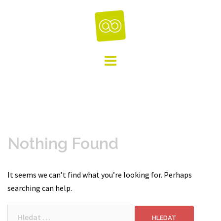
Skip
to
content
Nothing Found
It seems we can’t find what you’re looking for. Perhaps
searching can help.
Vyhledávání