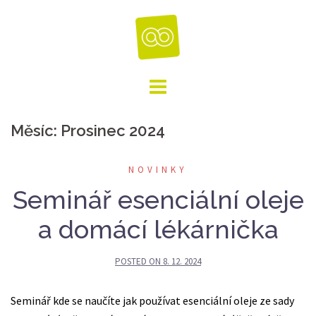
Skip
to
content
Měsíc:
Prosinec 2024
NOVINKY
Seminář esenciální oleje
a domácí lékárnička
POSTED ON
8. 12. 2024
Seminář kde se naučíte jak používat esenciální oleje ze sady