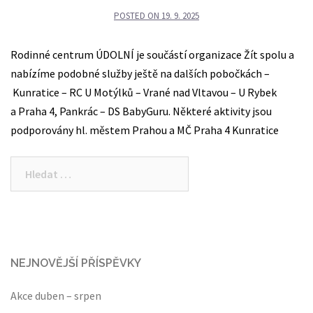
POSTED ON
19. 9. 2025
Rodinné centrum ÚDOLNÍ je součástí organizace Žít spolu a
nabízíme podobné služby ještě na dalších pobočkách –
Kunratice – RC U Motýlků – Vrané nad Vltavou – U Rybek
a Praha 4, Pankrác – DS BabyGuru. Některé aktivity jsou
podporovány hl. městem Prahou a MČ Praha 4 Kunratice
Vyhledávání
NEJNOVĚJŠÍ PŘÍSPĚVKY
Akce duben – srpen