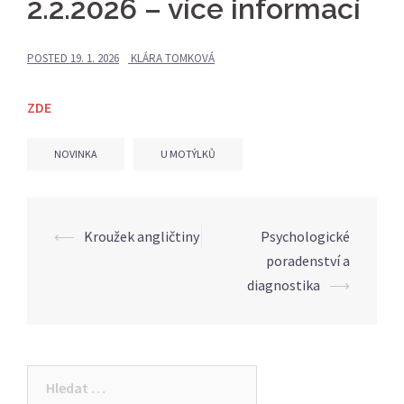
2.2.2026 – více informací
POSTED
19. 1. 2026
KLÁRA TOMKOVÁ
ZDE
NOVINKA
U MOTÝLKŮ
Post
⟵
Kroužek angličtiny
Psychologické
navigation
poradenství a
diagnostika
⟶
Vyhledávání