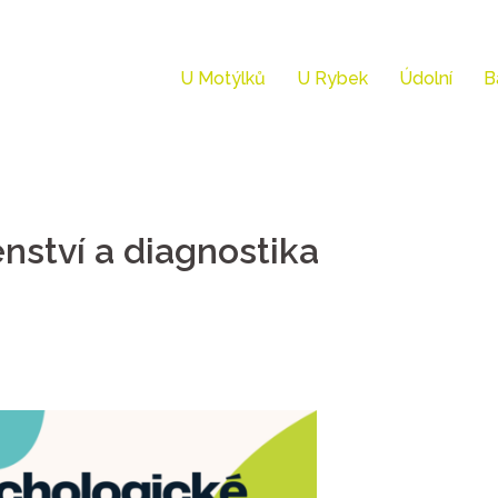
U Motýlků
U Rybek
Údolní
B
nství a diagnostika