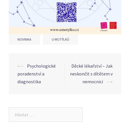
NOVINKA
U MOTÝLKŮ
Post
⟵
Psychologické
Děcké lékařství – Jak
navigation
poradenství a
neskončit s dítětem v
diagnostika
nemocnici
⟶
Vyhledávání