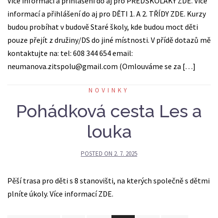
Více informací a přihlášeni do aj pro PŘEDŠKOLÁKY ZDE. Více
informací a přihlášení do aj pro DĚTI 1. A 2. TŘÍDY ZDE. Kurzy
budou probíhat v budově Staré školy, kde budou moct děti
pouze přejít z družiny/DS do jiné místnosti. V přídě dotazů mě
kontaktujte na: tel: 608 344 654 email:
neumanova.zitspolu@gmail.com (Omlouváme se za […]
NOVINKY
Pohádková cesta Les a
louka
POSTED ON
2. 7. 2025
Pěší trasa pro děti s 8 stanovišti, na kterých společně s dětmi
plníte úkoly. Více informací ZDE.