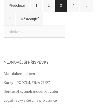
Stránkování
Předchozí
1
2
3
4
…
příspěvků
6
Následující
Vyhledávání
NEJNOVĚJŠÍ PŘÍSPĚVKY
Akce duben – srpen
Kurzy – PODZIM/ZIMA 26/27
Dentosofie, aneb moudrost zubů
Logohrátky a čeština pro cizince