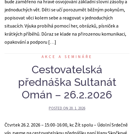
bude zaměřeno na hravé osvojování základní slovní zásoby a
jednoduchých vět. Děti se učí porozumět běžným pokynům,
popisovat věci kolem sebe a reagovat v jednoduchých
situacích. Výuka probíhá pomocí her, obrázků, písniček a
krátkých příběhů. Důraz se klade na přirozenou komunikaci,
opakování a podporu […]
AKCE A SEMINÁŘE
Cestovatelská
přednáška Sultanát
Omán – 26.2.2026
POSTED ON
20. 1. 2026
Čtvrtek 26.2. 2026 – 15:00-16:00, kc Žít spolu – Údolní Srdečně
vás zveme na cestovatelskou přednášku paní Hany Skočkové,