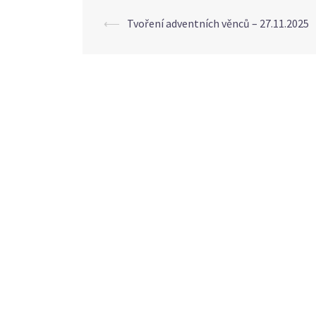
Post
⟵
Tvoření adventních věnců – 27.11.2025
navigation