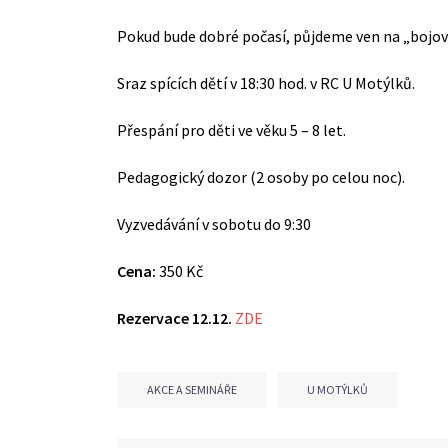
Pokud bude dobré počasí, půjdeme ven na „bojovku
Sraz spících dětí v 18:30 hod. v RC U Motýlků.
Přespání pro děti ve věku 5 – 8 let.
Pedagogický dozor (2 osoby po celou noc).
Vyzvedávání v sobotu do 9:30
Cena:
350 Kč
Rezervace 12.12.
ZDE
AKCE A SEMINÁŘE
U MOTÝLKŮ