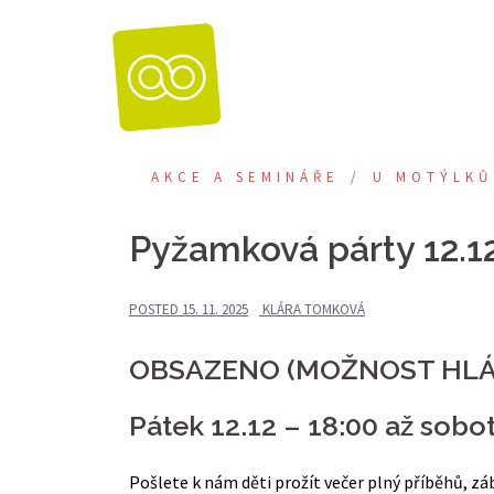
Skip
to
content
AKCE A SEMINÁŘE
U MOTÝLKŮ
Pyžamková párty 12.12
POSTED
15. 11. 2025
KLÁRA TOMKOVÁ
OBSAZENO (MOŽNOST HLÁS
Pátek 12.12 – 18:00 až sobo
Pošlete k nám děti prožít večer plný příběhů, zába