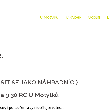
U Motýlků
U Rybek
Údolní
B
.
IT SE JAKO NÁHRADNÍCI)
ta 9:30 RC U Motýlků
vy i ponaučení a vy si udělejte volno. .